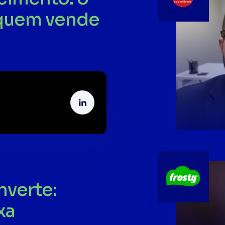
 quem vende
nverte:
xa