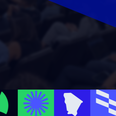
no digital
 CE