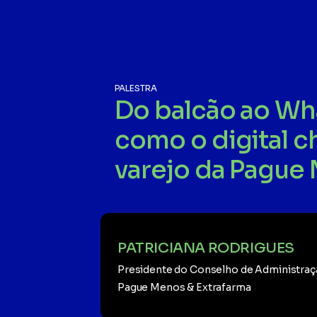
PALESTRA
Do balcão ao Wh
como o digital 
varejo da Pague
PATRICIANA RODRIGUES
Presidente do Conselho de Administraç
Pague Menos & Extrafarma