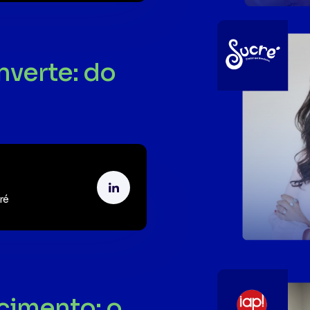
nverte: do
ré
cimento: o