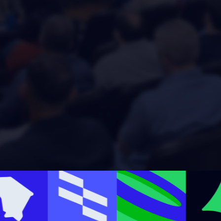
arejistas reunidas para falar sobre crescimento 
📅 23 de outubro de 2025 | ⏰ 15h
 Ninna Hub – Av. Dom Manuel, 1020 - Fortaleza -