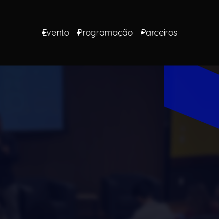
Evento
Programação
Parceiros
EVENTO PRESENCIAL
e está por tr
imento das 
nses no Wh