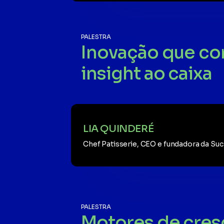
PALESTRA
Inovação que co
insight ao caixa
LIA QUINDERÉ
Chef Patisserie, CEO e fundadora da Suc
PALESTRA
Motores de cres