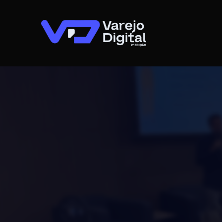
O qu
cresc
ceare