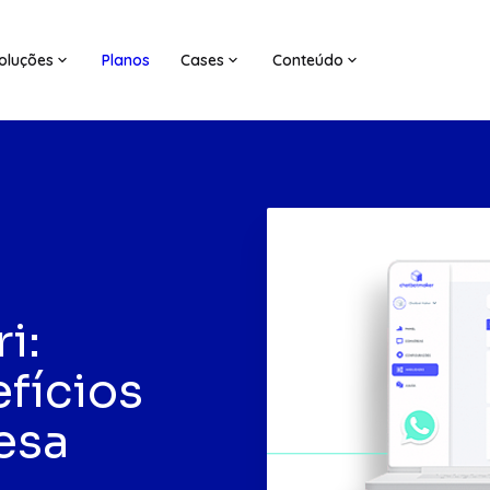
oluções
Planos
Cases
Conteúdo
i:
fícios
esa